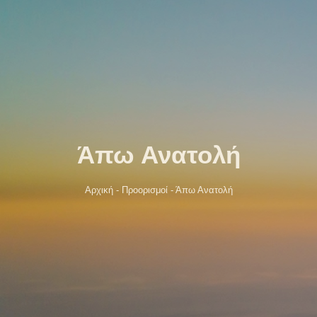
Άπω Ανατολή
Αρχική
-
Προορισμοί
-
Άπω Ανατολή