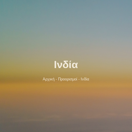
Ινδία
Αρχική
-
Προορισμοί
-
Ινδία