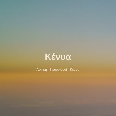
Κένυα
Αρχική
-
Προορισμοί
-
Κένυα