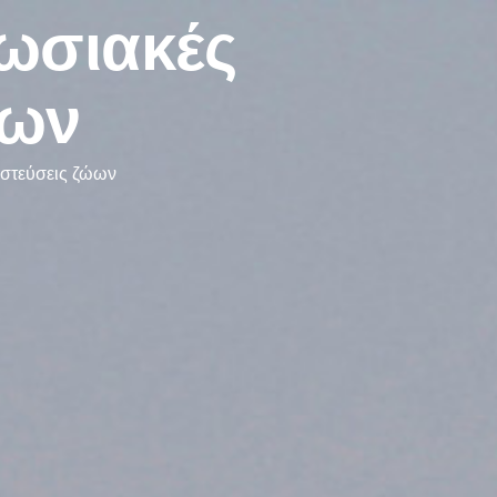
πωσιακές
ώων
αστεύσεις ζώων