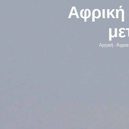
Αφρική 
με
Αρχική
-
Άγρια