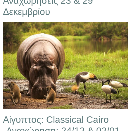
Αναχωρήσεις 23 & 29
Δεκεμβρίου
Αίγυπτος: Classical Cairo
-Αναχώρηση: 24/12 & 02/01