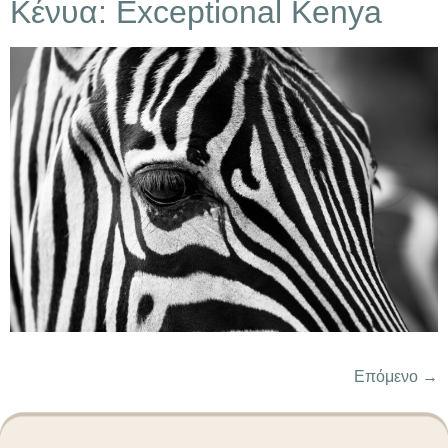
Κένυα: Exceptional Kenya
Επόμενο
→