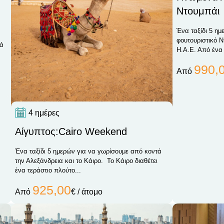
Ντουμπάι
Ένα ταξίδι 5 ημ
φουτουριστικό 
τά
Η.Α.Ε. Από ένα 
990,
Από
4 ημέρες
Αίγυπτος:Cairo Weekend
Ένα ταξίδι 5 ημερών για να γωρίσουμε από κοντά
την Αλεξάνδρεια και το Κάιρο. Το Κάιρο διαθέτει
ένα τεράστιο πλούτο...
925,00
Από
€ / άτομο