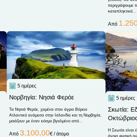
περιγράψουμε τ
καταπληκτικά...
1.25
Από
5 ημέρες
Νορβηγία: Νησιά Φερόε
5 ημέρες
Σκωτία: Ε
Τα Νησιά Φερόε, χαμένα στον άγριο Βόρειο
Ατλαντικό ανάμεσα στην Ισλανδία και τη Νορβηγία,
Οκτώβριος
μοιάζουν με έναν κόσμο βγαλμένο από...
Η Σκωτία είναι 
3.100,00
Από
€ / άτομο
άγρια φυσική ομ