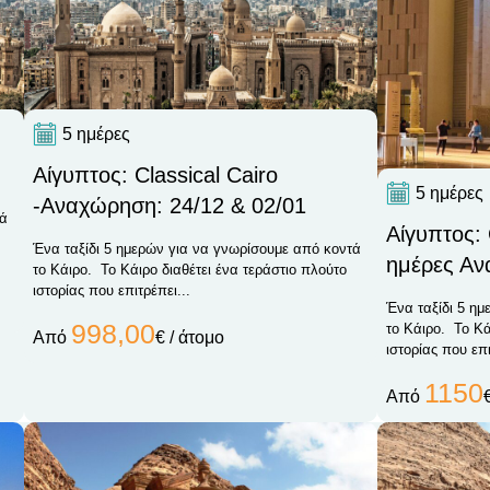
5 ημέρες
Αίγυπτος: Classical Cairo
5 ημέρες
-Αναχώρηση: 24/12 & 02/01
τά
Αίγυπτος: 
Ένα ταξίδι 5 ημερών για να γνωρίσουμε από κοντά
ημέρες Αν
το Κάιρο. Το Κάιρο διαθέτει ένα τεράστιο πλούτο
ιστορίας που επιτρέπει...
Ένα ταξίδι 5 η
998,00
το Κάιρο. Το Κά
Από
€ / άτομο
ιστορίας που επι
1150
Από