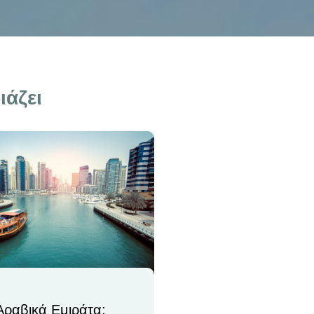
ιάζει
ραβικά Εμιράτα: