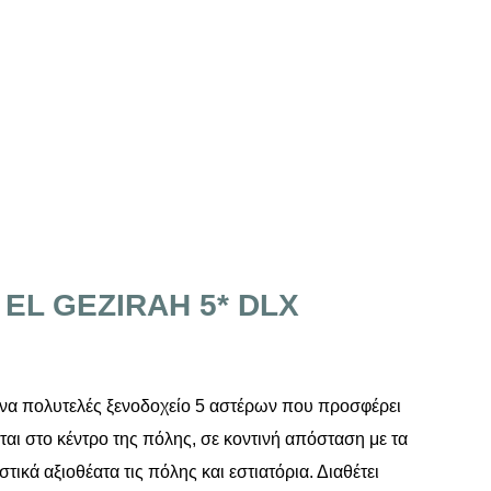
 EL GEZIRAH 5* DLX
ι ένα πολυτελές ξενοδοχείο 5 αστέρων που προσφέρει
ται στο κέντρο της πόλης, σε κοντινή απόσταση με τα
τικά αξιοθέατα τις πόλης και εστιατόρια. Διαθέτει