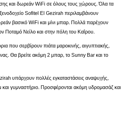
ισης και δωρεάν WiFi σε όλους τους χώρους. Όλα τα
ξενοδοχείο Sofitel El Gezirah περιλαμβάνουν
ρεάν βασικό WiFi και μίνι μπαρ. Πολλά παρέχουν
ον Ποταμό Νείλο και στην πόλη του Καΐρου.
τόρια που σερβίρουν πιάτα μαροκινής, αιγυπτιακής,
ίνας. Θα βρείτε ακόμη 2 μπαρ, το Sunny Bar και το
 Gezirah υπάρχουν πολλές εγκαταστάσεις αναψυχής,
μ και γυμναστήριο. Προσφέρονται ακόμη υδρομασάζ και