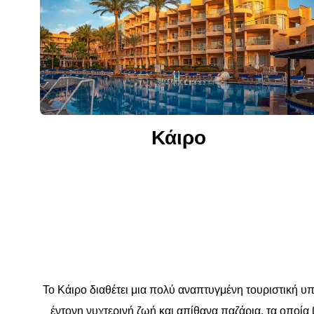
Κάιρο
Το Κάιρο διαθέτει μια πολύ αναπτυγμένη τουριστική υπο
έντονη νυχτερινή ζωή και απίθανα παζάρια, τα οποί