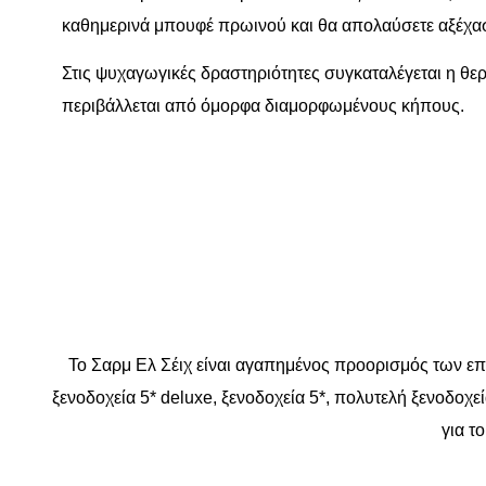
καθημερινά μπουφέ πρωινού και θα απολαύσετε αξέχαστ
Στις ψυχαγωγικές δραστηριότητες συγκαταλέγεται η θε
περιβάλλεται από όμορφα διαμορφωμένους κήπους.
Το Σαρμ Ελ Σέιχ είναι αγαπημένος προορισμός των επι
ξενοδοχεία 5* deluxe, ξενοδοχεία 5*, πολυτελή ξενοδο
για τ