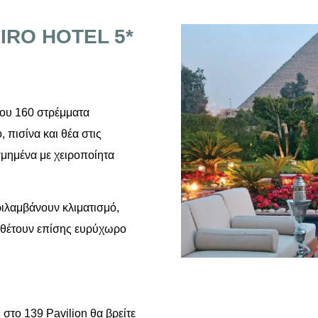
IRO HOTEL 5*
που 160 στρέμματα
πισίνα και θέα στις
σμημένα με χειροποίητα
ριλαμβάνουν κλιματισμό,
αθέτουν επίσης ευρύχωρο
ώ στο 139 Pavilion θα βρείτε