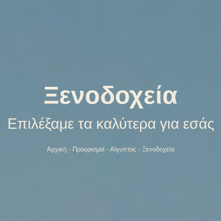
Ξενοδοχεία
Επιλέξαμε τα καλύτερα για εσάς
Αρχική
-
Προορισμοί
-
Αίγυπτος
-
Ξενοδοχεία