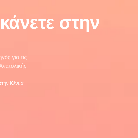
κάνετε στην
γός για τις
 Ανατολικής
στην Κένυα