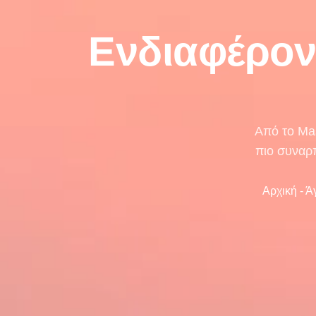
Ενδιαφέρον
Από το Mas
πιο συναρπ
Αρχική
-
Ά