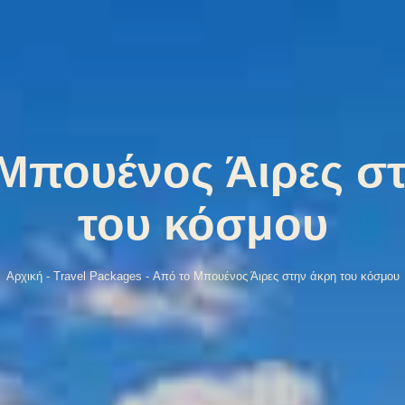
Μπουένος Άιρες σ
του κόσμου
Αρχική
-
Travel Packages
-
Από το Μπουένος Άιρες στην άκρη του κόσμου