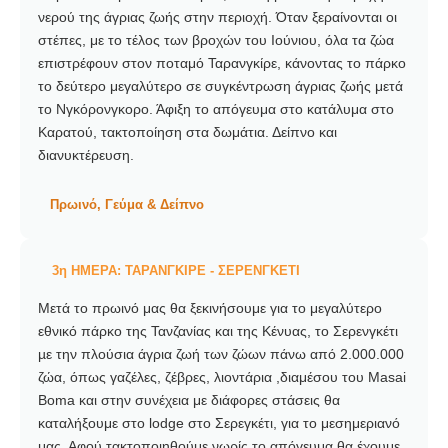
νερού της άγριας ζωής στην περιοχή. Όταν ξεραίνονται οι
στέπες, με το τέλος των βροχών του Ιούνιου, όλα τα ζώα
επιστρέφουν στον ποταμό Ταρανγκίρε, κάνοντας το πάρκο
το δεύτερο μεγαλύτερο σε συγκέντρωση άγριας ζωής μετά
το Νγκόρονγκορο. Άφιξη το απόγευμα στο κατάλυμα στο
Καρατού, τακτοποίηση στα δωμάτια. Δείπνο και
διανυκτέρευση.
Πρωινό, Γεύμα & Δείπνο
3η ΗΜΕΡΑ: ΤΑΡΑΝΓΚΙΡΕ - ΣΕΡΕΝΓΚΕΤΙ
Μετά το πρωινό μας θα ξεκινήσουμε για το μεγαλύτερο
εθνικό πάρκο της Τανζανίας και της Κένυας, το Σερενγκέτι
µε την πλούσια άγρια ζωή των ζώων πάνω από 2.000.000
ζώα, όπως γαζέλες, ζέβρες, λιοντάρια ,διαμέσου του Masai
Boma και στην συνέχεια με διάφορες στάσεις θα
καταλήξουμε στο lodge στο Σερεγκέτι, για το μεσημεριανό
μας. Αφού τακτοποιηθούμε νωρίς το απόγευμα θα έχουμε