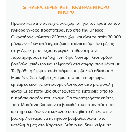
5η ΗΜΕΡΑ: ΣΕΡΕΝΓΚΕΤΙ - ΚΡΑΤΗΡΑΣ ΝΓΚΟΡΟ
ΝΓΚΟΡΟ
Πρωινό και στην συνέχεια αναχώρηση για τον κρατήρα του
ΝγκόροΝγκόρο προστατευόμενο από την Unesco.
Ο κρατήρας καλύπτει 260τετρ.χλµ, και είναι το σπίτι 30.000
μόνιμων ειδών από άγρια ζώα και είναι ακόμη ένα µέρος
στην Αφρική που έχουμε μεγάλη πιθανότητα να
παρατηρήσουμε τα “big five” δηλ. λιοντάρι, λεοπάρδαλη,
βούβαλο, ρινόκερο και ελέφαντα) στα σαφάρι που κάνουμε.
Το βράδυ η θερμοκρασία πέφτει υπερβολικά ειδικά από
Μάιο έως Σεπτέμβριο ,και µια από τις πιο όμορφες
εμπειρίες είναι να καθίσουμε όλοι γύρω από µια μεγάλη
φωτιά µε τα ποτά µας συζητώντας τις εμπειρίες από το
ημερήσιο σαφάρι που είχαμε. Θα παρατηρήσετε επίσης
τους Μασάι να βόσκουν τα βοοειδή τους στον πάτο του
κρατήρα και δεν είναι καθόλου ασυνήθιστο δίπλα στην
βοσκή, λιοντάρια να κυνηγούν βουβάλια. Άφιξη στο
κατάλυμά μας στο Καρατού. Δείπνο και διανυκτέρευση.