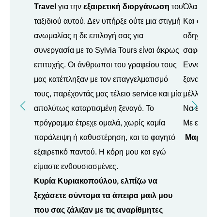
Travel
για την
εξαιρετική διοργάνωση
του
Όλα ήταν
ταξιδιού αυτού. Δεν υπήρξε ούτε μια στιγμή
Και οι άν
ανωμαλίας η δε επιλογή σας για
οδηγός μα
συνεργασία με το Sylvia Tours είναι άκρως
σαφάρι ήτ
επιτυχής. Οι άνθρωποι του γραφείου τους
Εννοείται
μας κατέπληξαν με τον επαγγελματισμό
ξαναεπικ
τους, παρέχοντάς μας τέλειο service και μία
μέλλον.
απολύτως καταρτισμένη ξεναγό. Το
Να είστε 
πρόγραμμα έτρεχε ομαλά, χωρίς καμία
Με εκτίμη
παράλειψη ή καθυστέρηση, και το φαγητό
Μαρία Π
εξαιρετικό παντού. Η κόρη μου και εγώ
είμαστε ενθουσιασμένες.
Κυρία Κυριακοπούλου, ελπίζω να
ξεχάσετε σύντομα τα άπειρα μαιλ μου
που σας ζάλιζαν με τις αναρίθμητες