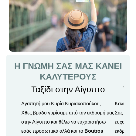
Η ΓΝΩΜΗ ΣΑΣ ΜΑΣ ΚΑΝΕΙ
ΚΑΛΥΤΕΡΟΥΣ
Ταξίδι στην Αίγυπτο
Ταξ
Αγαπητή μου Κυρία Κυριακοπούλου,
Καλησπέρ
Χθες βράδυ γυρίσαμε από την εκδρομή μας
Σας στέλν
στην Αίγυπτο και θέλω να ευχαριστήσω
ευχαριστ
εσάς προσωπικά αλλά και το
Boutros
εκδρομής