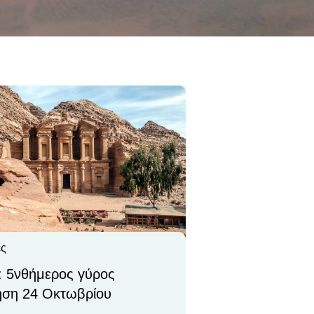
ες
: 5νθήμερος γύρος
ση 24 Οκτωβρίου