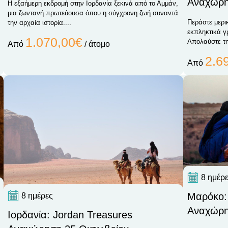
Αναχώρη
Η εξαήμερη εκδρομή στην Ιορδανία ξεκινά από το Αμμάν,
μια ζωντανή πρωτεύουσα όπου η σύγχρονη ζωή συναντά
Περάστε μερι
την αρχαία ιστορία....
εκπληκτικά γ
1.070,00€
Απολαύστε τη 
Από
/ άτομο
2.6
Από
8 ημέρ
Μαρόκο:
8 ημέρες
Αναχώρη
Ιορδανία: Jordan Treasures