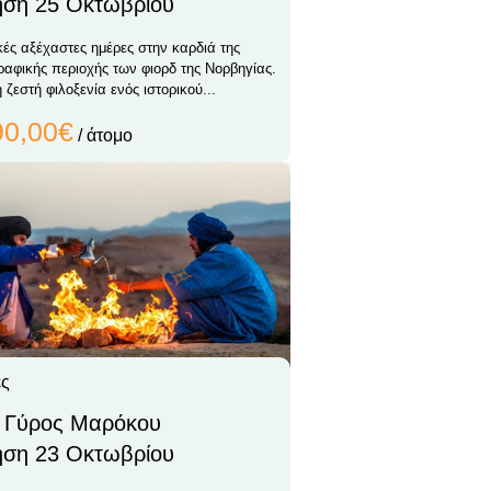
ση 25 Οκτωβρίου
κές αξέχαστες ημέρες στην καρδιά της
ραφικής περιοχής των φιορδ της Νορβηγίας.
ζεστή φιλοξενία ενός ιστορικού...
90,00€
/ άτομο
ες
 Γύρος Μαρόκου
ση 23 Οκτωβρίου