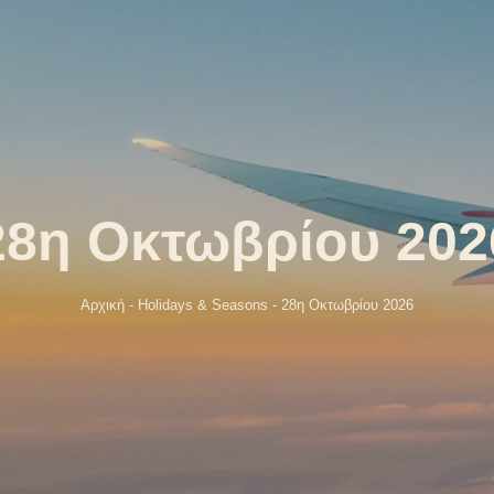
28η Οκτωβρίου 202
Αρχική
-
Holidays & Seasons
-
28η Οκτωβρίου 2026