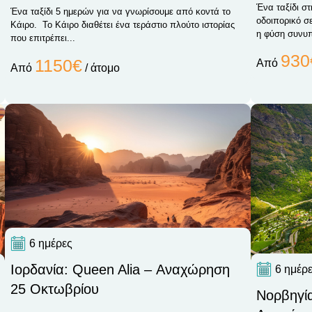
Ένα ταξίδι σ
Ένα ταξίδι 5 ημερών για να γνωρίσουμε από κοντά το
οδοιπορικό σε
Κάιρο. Το Κάιρο διαθέτει ένα τεράστιο πλούτο ιστορίας
η φύση συνυπ
που επιτρέπει...
930
1150€
Από
Από
/ άτομο
6 ημέρες
Ιορδανία: Queen Alia – Αναχώρηση
6 ημέρ
25 Οκτωβρίου
Νορβηγί