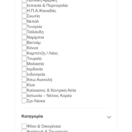
Λατινική Αμερική
Ισπανία & Πορτογαλία
Η.Π.Α./Καναδάς
Σκωτία
Νεπάλ
Τυνησία
Ταϊλάνδη
Ναμίμπια
Βιετνάμ
Κένυα
Καμπότζη / Λάος
Τουρκία
Μαλαισία
Ιορδανία
Iνδονησία
Άπω Ανατολή
Κίνα
Καύκασος & Κεντρική Ασία
Ιαπωνία – Νότιος Κορέα
Σρι Λάνκα
Κατηγορία
Φίλοι & Οικογένεια
Αναψυχή & Τουρισμός