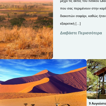
μέχρι τις ακτές του Ινδικού Ω
που σας περιμένουν στην καρδι
διακοπών σαφάρι, καθώς ήταν
εξαιρετική […]
Διαβάστε Περισσότερα
9 Αυγούστο