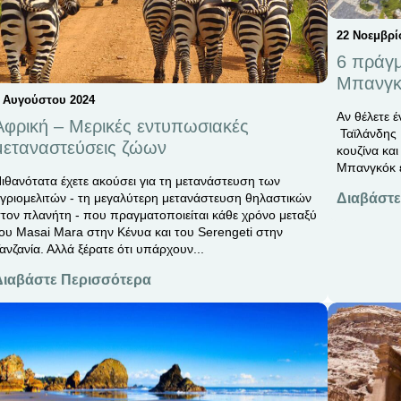
22 Νοεμβρί
6 πράγμ
Μπανγκ
 Αυγούστου 2024
Αν θέλετε 
Αφρική – Μερικές εντυπωσιακές
Ταϊλάνδης 
μεταναστεύσεις ζώων
κουζίνα και
Μπανγκόκ εί
ιθανότατα έχετε ακούσει για τη μετανάστευση των
γριομελιτών - τη μεγαλύτερη μετανάστευση θηλαστικών
Διαβάστε
τον πλανήτη - που πραγματοποιείται κάθε χρόνο μεταξύ
ου Masai Mara στην Κένυα και του Serengeti στην
ανζανία. Αλλά ξέρατε ότι υπάρχουν...
Διαβάστε Περισσότερα